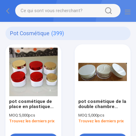
Pot Cosmétique
(399)
pot cosmétique de
pot cosmétique de la
place en plastique
double chambre
cosemtic vide de
100ml (2x50ml) avec
MOQ:
5,000pcs
MOQ:
5,000pcs
50gm 100gm 150gm
2 compartiments
Trouvez les derniers prix
Trouvez les derniers prix
250gm 300gm avec
de l'or brillant et le
couvercle argenté