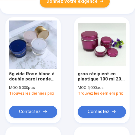
Donnez votre exigence
5g vide Rose blanc à
gros récipient en
double paroi ronde
plastique 100 ml 200
Crème pour le visage
ml bouteille de forme
MOQ:
5,000pcs
MOQ:
5,000pcs
mat, baume pour les
ronde cosmétique en
Trouvez les derniers prix
Trouvez les derniers prix
lèvres Contenant en
acrylique
PP cosmétique
Boîtier en plastique
avec couvercle
Contactez
Contactez