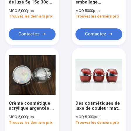
de luxe 5g 15g 30g
emballage
Conteneurs en bambou
50g vert clair
cosmétique crème
MOQ:
5,000pcs
MOQ:
5000pcs
cosmétique acrylique
faciale acrylique
Trouvez les derniers prix
Jar&Bottle en aluminium
Trouvez les derniers prix
aluminium crème
noire pot vide
bocal
couvercle en
aluminium
série de dispositif de beauté
Contactez
Contactez
Famille acrylique de bouteille
Spatule / bouteille de parfum
bouteilles de shampooing et de mousse
Kit de voyage/crème pour bébé/bouteille de crème solaire
la puissance compacte rougissent/boîte de fard à paupière
Crème cosmétique
Des cosmétiques de
Bouteilles de /Pill de Pharma/ampoule/pénicilline/nourriture
acrylique argentée de
luxe de couleur mate
luxe 30g 50g Jar
un bocal acrylique
MOQ:
5,000pcs
MOQ:
5,000pcs
30ml un bocal de
Trouvez les derniers prix
Trouvez les derniers prix
crème pour le visage