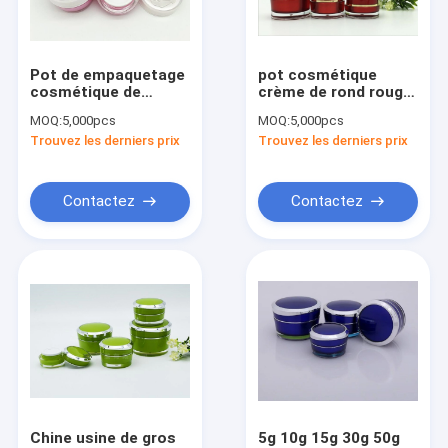
Visite d'usine
Contrôle de qualité
Pot de empaquetage
pot cosmétique
cosmétique de
crème de rond rouge
Contactez-nous
crème de bouteille de
acrylique de luxe de
MOQ:
5,000pcs
MOQ:
5,000pcs
15g 30g 50g de jarFor
15g 30g 50g
Trouvez les derniers prix
Trouvez les derniers prix
de soins de la peau
Demandez une citation
acryliques en
plastique de luxe bon
marché de visage
Contactez
Contactez
Bouteille privée d'air
pot cosmétique
Bouteille acrylique
Petit pain sur la bouteille
bouteille de compte-gouttes
Chine usine de gros
5g 10g 15g 30g 50g