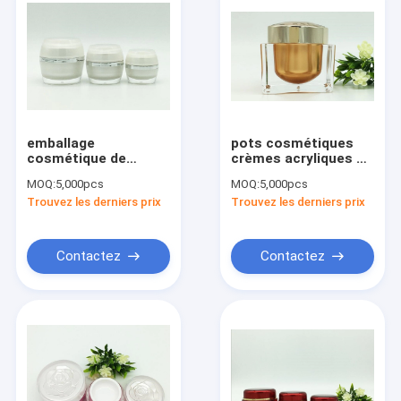
emballage
pots cosmétiques
cosmétique de
crèmes acryliques en
conteneurs de 15g
plastique de
MOQ:
5,000pcs
MOQ:
5,000pcs
30g 50g de perle de
bouteilles de lotion
Trouvez les derniers prix
Trouvez les derniers prix
soins de la peau
carrée de luxe de
crèmes acryliques
peau de 30G 50G
blancs vides de pot
Contactez
Contactez
Maison
Produits
Au sujet de nous