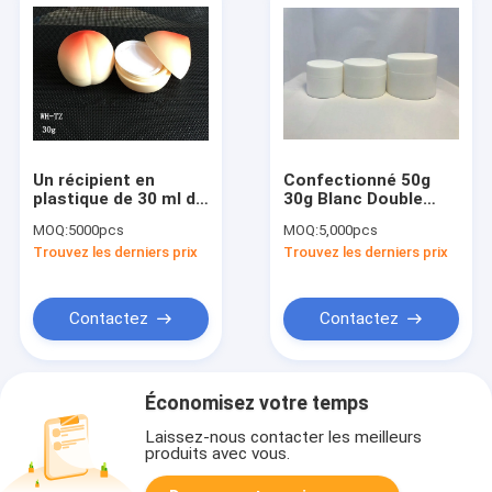
Un récipient en
Confectionné 50g
plastique de 30 ml de
30g Blanc Double
crème cosmétique
couche PP Plastic
MOQ:
5000pcs
MOQ:
5,000pcs
en forme de pêche
Crème Cosmétique
Trouvez les derniers prix
Trouvez les derniers prix
Jar
Contactez
Contactez
Économisez votre temps
Laissez-nous contacter les meilleurs
produits avec vous.