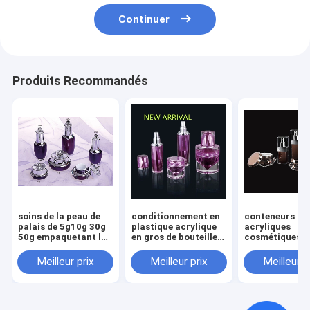
Continuer
Produits Recommandés
soins de la peau de
conditionnement en
conteneurs cr
palais de 5g10g 30g
plastique acrylique
acryliques
50g empaquetant la
en gros de bouteille
cosmétiques d
bouteille acrylique
de conteneurs
diamant de po
cosmétique de pot de
crèmes acryliques
crèmes acryliq
Meilleur prix
Meilleur prix
Meilleur p
crème de visage de la
vides du pot 50g
luxe vides de p
bouteille 30g 50g de
30ml 50ml