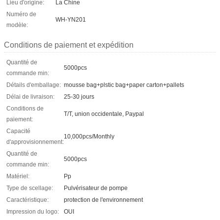
Lieu d'origine:
La Chine
Numéro de
WH-YN201
modèle:
Conditions de paiement et expédition
Quantité de
5000pcs
commande min:
Détails d'emballage:
mousse bag+plstic bag+paper carton+pallets
Délai de livraison:
25-30 jours
Conditions de
T/T, union occidentale, Paypal
paiement:
Capacité
10,000pcs/Monthly
d'approvisionnement:
Quantité de
5000pcs
commande min:
Matériel:
Pp
Type de scellage:
Pulvérisateur de pompe
Caractéristique:
protection de l'environnement
Impression du logo:
OUI